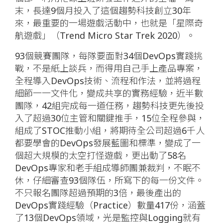
末，長達9個月投入了這個趨勢科技創立30年
來，最重要的一場遊戲活動中，也就是「星際奇
航遊戲」（Trend Micro Star Trek 2020）。
93個競賽團隊，每隊要面對34個DevOps實踐挑
戰，不是紙上談兵，而得用自己手上產品專案，
全程導入DevOps技術、流程和作法，並將過程
細節一一文件化，變成共享的實務經驗，近半數
團隊，42組完成每一道任務，趨勢科技更先後投
入了超過30位主管和關鍵推手，15位全程參與，
組成了STOC推動小組，將期待全公司超過6千人
都要學會的DevOps發展藍圖和標準，變成了一
個超大規模的太空打怪遊戲，更出動了58名
DevOps專家和老手組成導師團兼裁判，不眠不
休，仔細審查93個隊伍，所寫下的每一份文件。
不只報名團隊超過預期的3倍，最後產出的
DevOps實踐經驗（Practice）數量417份，涵蓋
了13個DevOps領域，光是監控與Logging就有