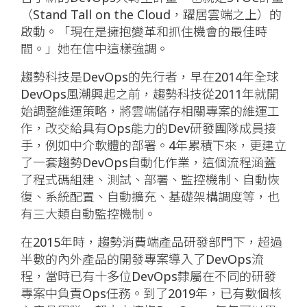
（Stand Tall on the Cloud，躍居雲端之上）的
啟動。「現在是擁抱變革和抓住機會的最佳時
間。」她在信中這樣強調。
趨勢科技是DevOps的先行者，早在2014年全球
DevOps風潮興起之前，趨勢科技從2011年就開
始調整維運策略，將雲端儲存相關專案的維運工
作，改交給具有Ops能力的Dev研發團隊成員接
手，例如中介軟體的部署。4年累積下來，更建立
了一套趨勢DevOps自動化作業，這個流程涵蓋
了程式碼組建、測試、部署、監控機制、自動恢
復、系統配置、自動擴充、基礎架構調度等，也
有三大類自動監控機制。
在2015年時，趨勢消費端產品研發部門下，超過
半數的內外產品的開發專案導入了DevOps流
程，當時已有十多位DevOps隸屬在不同的研發
專案中負責Ops任務。到了2019年，已有數個核