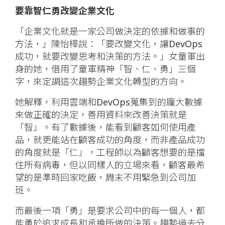
要靠智仁勇改變企業文化
「企業文化就是一家公司做決定的依據和做事的
方法，」陳怡樺說：「要改變文化，讓DevOps
成功，就要改變思考和決策的方法。」女童軍出
身的她，借用了童軍精神「智、仁、勇」三個
字，來定調這次趨勢企業文化轉型的方向。
她解釋，利用雲端和DevOps蒐集到的龐大數據
來做正確的決定，善用資料來改善決策就是
「智」。有了數據後，能看到顧客如何使用產
品，就更能站在顧客成功的角度，而非產品成功
的角度就是「仁」，工程師以為顧客想要的是擋
住所有病毒，但以同樣人的立場來看，顧客最希
望的是準時回家吃飯，周末不用緊急到公司加
班。
而最後一項「勇」是要求公司中的每一個人，都
能勇於追求成長和承擔所做的決策。趨勢過去分