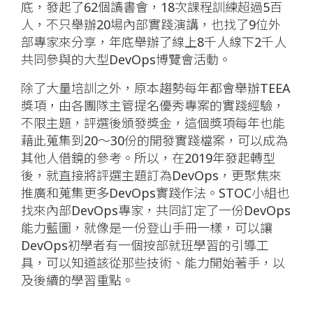
底，發起了62個讀書會，18次課程訓練超過5百
人，不只舉辦20場內部實踐演講，也找了9位外
部專家來分享，年底舉辦了線上8千人線下2千人
共同參與的大型DevOps博覽會活動。
除了大量培訓之外，原本趨勢每年都會舉辦TEEA
獎項，由各團隊主管提名優秀專案的實踐經驗，
不限主題，評選後頒發獎金，這個獎項每年也能
藉此蒐集到20～30份的開發實踐檔案，可以成為
其他人借鏡的參考。所以，在2019年發起轉型
後，就直接將評選主題訂為DevOps，更聚焦來
推廣和蒐集更多DevOps實踐作法。STOC小組也
找來內部DevOps專家，共同訂定了一份DevOps
能力藍圖，就像是一份登山手冊一樣，可以讓
DevOps初學者有一個按部就班學習的引導工
具，可以知道該從那些技術、能力開始著手，以
及後續的學習重點。