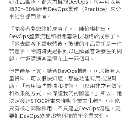
心產品團隊，都大力擁抱DevOps，每年可以累
積20～30個經典DevOps實務（Practice）來分
享給各部門參考。
「開發者夢想終於成真了。」陳怡樺指出，
DevOps整套流程和相關雲端技術終於成熟了。
「過去顧客下載軟體後，後續的產品更新是一件
苦差事，除錯時更是很難以理解顧客端發生的問
題，往返溝通甚至得花上一兩個月。
但是產品上雲，結合DevOps機制，可以擁有大
量資料，可以很快知道，那些功能有用或沒幫
助，「善用這些數據和技術，可以用非常有效率
和效果的方式，來保護我們的顧客。」所以，她
決定發起STOC計畫來推動企業文化轉型，不能
只有核心團隊採用，不只建立DevOps流程，更
要把DevOps變成趨勢科技的新企業文化。