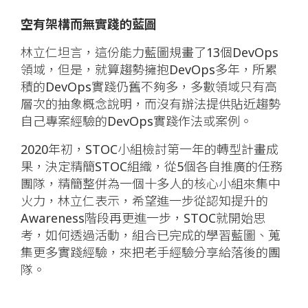
空有架構而無實踐的藍圖
林立仁坦言，這份能力藍圖規畫了13個DevOps
領域，但是，就算趨勢擁抱DevOps多年，所累
積的DevOps實踐仍舊不夠多，多數領域只有高
層次的抽象概念說明，而沒有辦法提供貼近趨勢
自己專案經驗的DevOps實踐作法或案例。
2020年初，STOC小組檢討第一年的轉型計畫成
果，決定精簡STOC組織，從5個各自推廣的任務
團隊，精簡整併為一個十多人的核心小組來集中
火力，林立仁表示，希望進一步從認知提升的
Awareness階段再更進一步，STOC就開始思
考，如何透過活動，組合已完成的學習藍圖、蒐
集更多實踐經驗，來把老手經驗分享給落後的團
隊。