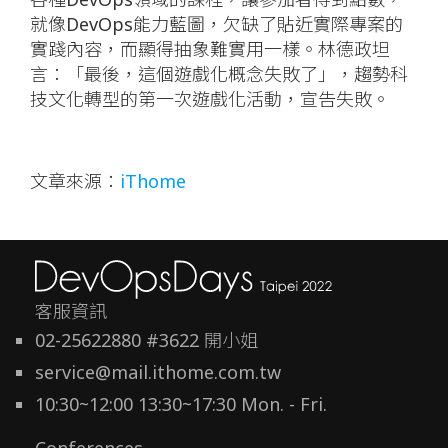
就像DevOps能力藍圖，欠缺了貼近實際專案的
實踐內容，而顯得抽象難實用一樣。林德政坦
言：「最後，這個遊戲化概念失敗了」，趨勢科
技文化轉型的第一次遊戲化活動，宣告失敗。
文章來源：
iThome
客服資訊
02-25622880 #3622 開小姐
service@mail.ithome.com.tw
10:30~12:00 13:30~17:30 Mon. - Fri.
Conferences