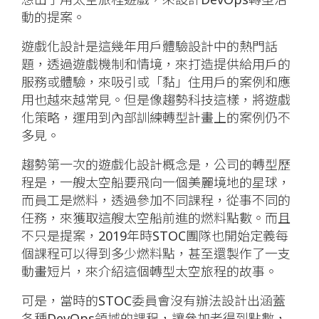
動的提案。
遊戲化設計是這幾年用戶體驗設計中的熱門話
題，透過遊戲機制和情境，來打造提供給用戶的
服務或體驗，來吸引或「黏」住用戶的案例和應
用也越來越常見。但是像趨勢科技這樣，將遊戲
化策略，運用到內部訓練轉型計畫上的案例仍不
多見。
趨勢第一次的遊戲化設計概念是，公司的轉型歷
程是，一艘太空船要飛向一個美麗境地的星球，
而員工是燃料，透過參加不同課程，從事不同的
任務，來獲取這艘太空船前進的燃料點數。而且
不只是提案，2019年時STOC團隊也開始定義每
個課程可以得到多少燃料點，甚至還製作了一支
動畫短片，來介紹這個轉型太空旅程的故事。
可是，當時的STOC委員會沒有辦法設計出涵蓋
各種DevOps領域的課程，讓參加者得到點數，