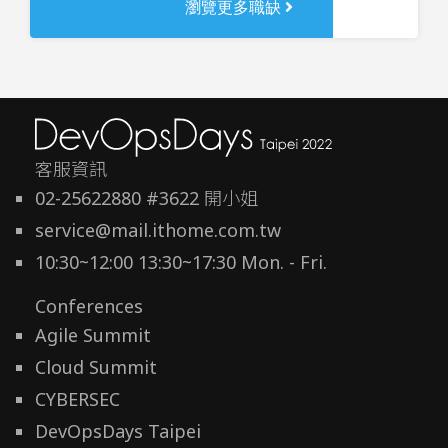
瀏覽更多職缺
客服資訊
02-25622880 #3622 開小姐
service@mail.ithome.com.tw
10:30~12:00 13:30~17:30 Mon. - Fri.
Conferences
Agile Summit
Cloud Summit
CYBERSEC
DevOpsDays Taipei