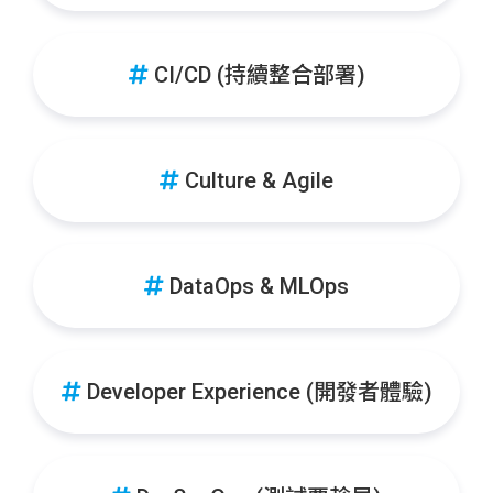
CI/CD (持續整合部署)
Culture & Agile
DataOps & MLOps
Developer Experience (開發者體驗)