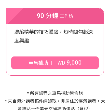
90 分鐘
工作坊
濃縮精華的技巧體驗，短時間勾起深
度興趣。
9,000
車馬補助 | TWD
* 所有議程之車馬補助皆含稅
* 來自海外講者稿件經錄取，非居住於臺灣講者，大
會補貼一仟美元交通補助津貼（含稅）