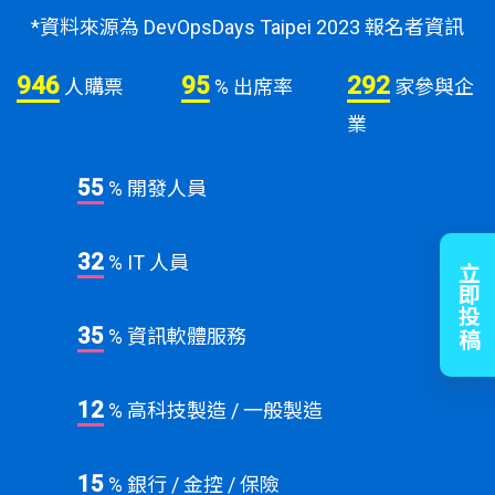
*資料來源為 DevOpsDays Taipei 2023 報名者資訊
946
95
292
人購票
% 出席率
家參與企
業
55
% 開發人員
32
% IT 人員
立即投稿
35
% 資訊軟體服務
12
% 高科技製造 / 一般製造
15
% 銀行 / 金控 / 保險