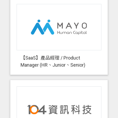
【SaaS】產品經理 / Product
Manager (HR、Junior、Senior)