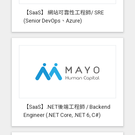
【SaaS】 網站可靠性工程師/ SRE
(Senior DevOps、Azure)
【SaaS】.NET後端工程師 / Backend
Engineer (.NET Core, .NET 6, C#)