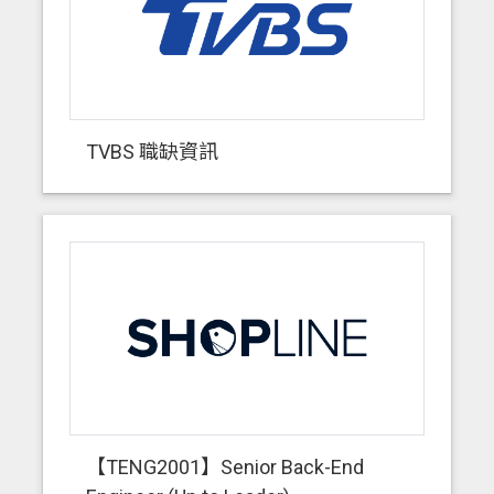
TVBS 職缺資訊
【TENG2001】Senior Back-End