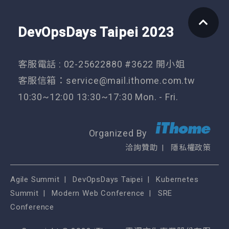
DevOpsDays Taipei 2023
客服電話 : 02-25622880 #3622 開小姐
客服信箱：
service@mail.ithome.com.tw
10:30~12:00 13:30~17:30 Mon. - Fri.
Organized By
洽詢贊助
隱私權政策
Agile Summit
DevOpsDays Taipei
Kubernetes
Summit
Modern Web Conference
SRE
Conference