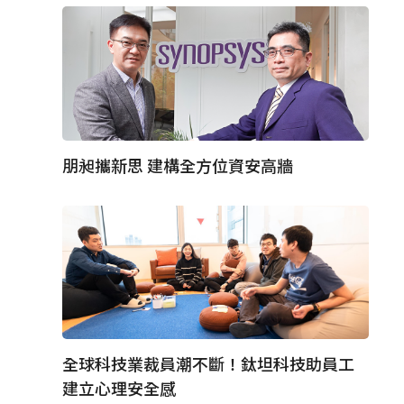
朋昶攜新思 建構全方位資安高牆
全球科技業裁員潮不斷！鈦坦科技助員工
建立心理安全感