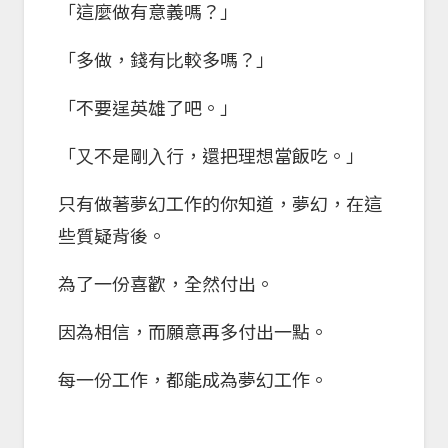
「這麼做有意義嗎？」
「多做，錢有⽐較多嗎？」
「不要逞英雄了吧。」
「⼜不是剛⼊⾏，還把理想當飯吃。」
只有做著夢幻⼯作的你知道，夢幻，在這
些質疑背後。
為了⼀份喜歡，全然付出。
因為相信，而願意再多付出⼀點。
每⼀份⼯作，都能成為夢幻⼯作。