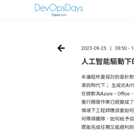
2023-09-25
09:50 - 
人工智能驅動下
本議程所要探討的是針對
革的時代下； 生成式A
在微軟為Azure、Office
進行開發作業已經變成了
情境下工程師應該要如何
何帶領團隊、如何給予協
既能完成任務又能順利的