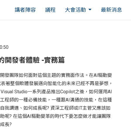
講者陣容
議程
大會活動
最新消息
10:50
的開發者體驗 -實務篇
開發團隊如何面對這個主題的實務面作法。在AI驅動變
I代表著整個軟體發展邁向智能化的未來已經不再是夢想，
、Visual Studio一系列產品推出Copilot之後，如何運用AI
工程師的一種必備技能，一種跟AI溝通的技能，在這種
自我調適、如何成長呢? 資深工程師或IT主管又應該如
助呢? 在這個AI驅動變革的時代下要怎麼做才能讓團隊
成長?