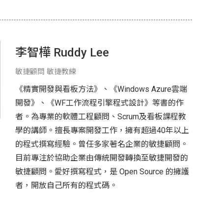
李智樺 Ruddy Lee
敏捷顧問 敏捷教練
《精實開發與看板方法》、《Windows Azure雲端
開發》、《WF工作流程引擎程式設計》等書的作
者。為專業的軟體工程顧問、Scrum及看板課程教
學的講師。擅長專案開發工作，擁有超過40年以上
的程式撰寫經驗。曾任多家著名企業的敏捷顧問。
目前專注於協助企業由傳統開發轉換至敏捷開發的
敏捷顧問。愛好撰寫程式，是 Open Source 的擁護
者，開放自己所有的程式碼。