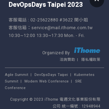
DevOpsDays Taipei 2023
客服電話 : 02-25622880 #3622 開小姐
客服信箱：
service@mail.ithome.com.tw
10:30~12:00 13:30~17:30 Mon. - Fri.
Organized By
洽詢贊助
隱私權政策
Agile Summit
DevOpsDays Taipei
Kubernetes
Summit
Modern Web Conference
SRE
Conference
Copyright © 2023 iThome 電週文化事業股份有限
公司 統一編號 : 12948944