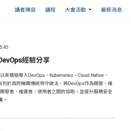
講者陣容
議程
大會活動
最新消息
15:45
evOps經驗分享
導入DevOps、Kubernetes、Cloud Native、
技術，有別於政府機關傳統保守做法，將DevOps作為開發、維
開發者、維運者、使用者之間的協助，並提升服務安全
構。