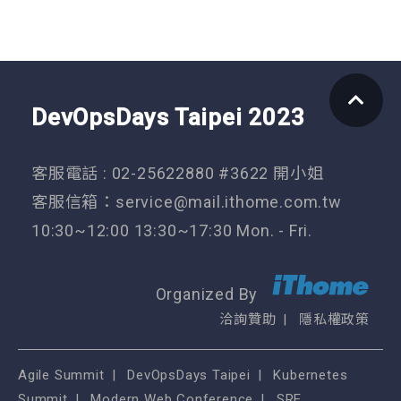
DevOpsDays Taipei 2023
客服電話 : 02-25622880 #3622 開小姐
客服信箱：
service@mail.ithome.com.tw
10:30~12:00 13:30~17:30 Mon. - Fri.
Organized By
洽詢贊助
隱私權政策
Agile Summit
DevOpsDays Taipei
Kubernetes
Summit
Modern Web Conference
SRE