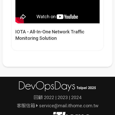
IOTA - All-In-One Network Traffic
Monitoring Solution
回顧
2022
|
2023
|
2024
客服信箱
service@mail.ithome.com.tw