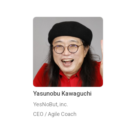
Yasunobu Kawaguchi
YesNoBut, inc.
CEO / Agile Coach