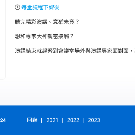
每堂議程下課後
聽完精彩演講、意猶未竟？
想和專家大神親密接觸？
演講結束就趕緊到會議室場外與演講專家面對面，
回顧
2021
2022
2023