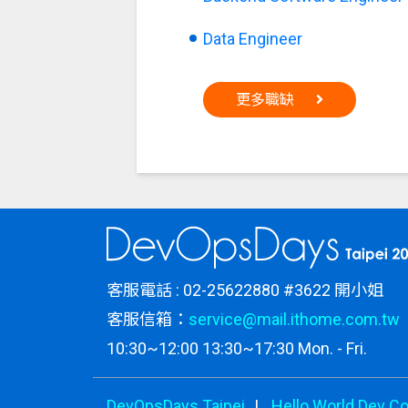
Data Engineer
更多職缺
客服電話 : 02-25622880 #3622 開小姐
客服信箱：
service@mail.ithome.com.tw
10:30~12:00 13:30~17:30 Mon. - Fri.
DevOpsDays Taipei
Hello World Dev C