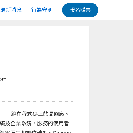
最新消息
行為守則
報名購票
com
ode──跑在程式碼上的晶圓廠。
術系統及企業系統，服務的使用者
造雲原生和數位轉型。Change