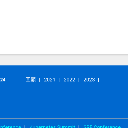
回顧
2021
2022
2023
onference
Kubernetes Summit
SRE Conference