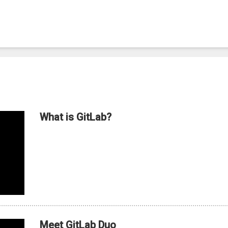
What is GitLab?
Meet GitLab Duo