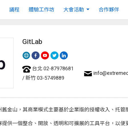
議程
體驗工作坊
大會活動
合作夥伴
GitLab
台北 02-87978681
info@extremed
/ 新竹 03-5749889
美國加州舊金山，其商業模式主要基於企業版的授權收入、托
開發團隊提供一個整合、開放、透明和可擴展的工具平台，以