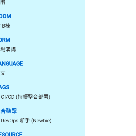
中階
OOM
F B棟
ORM
現場演講
ANGUAGE
中文
AGS
CI/CD (持續整合部署)
適合聽眾
DevOps 新手 (Newbie)
ESOURCE