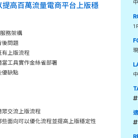
以提高百萬流量電商平台上版穩
R
1
商服務架構
F
背後問題
既有上版流程
適當工具實作金絲雀部署
L
些優缺點
T
聽眾交流上版流程
哪些面向可以優化流程並提高上版穩定性
R