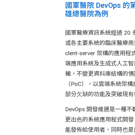
國軍醫院 DevOps
雄總醫院為例
國軍醫療資訊系統經過 20 
或各主要系統的臨床醫療商
clent-server 架構的
端應⽤系統及⽣成式⼈⼯智
輯，不變更資料庫結構的情
（PoC），以雲端系統架構
部分⽋缺的功能及突破現有
DevOps 開發維運是⼀
更出⾊的系統應⽤程式開發
能發佈給使⽤者，同時也是