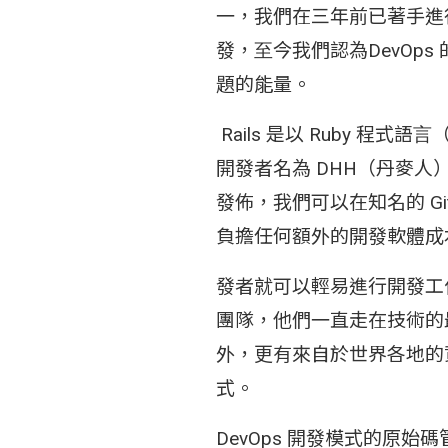
⼀，我們在三年前已著⼿進
發，⾄今我們認為DevOps
題的能量。
Rails 是以 Ruby 
開發者名為 DHH（丹麥
發佈，我們可以在知名的 Gi
負擔任何額外的開發軟體成
發者就可以輕易進⾏開發⼯作。
團隊，他們⼀直走在技術的
外，更有來⾃於世界各地的
式。
DevOps 開發模式的原