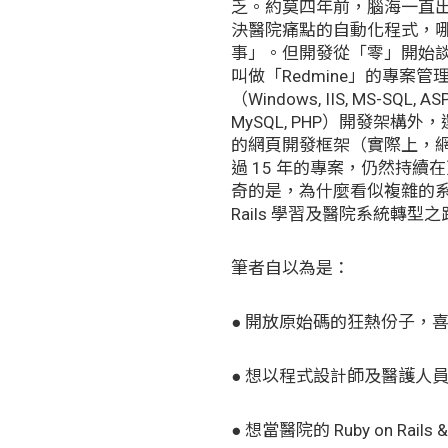
乏。約莫四年前，腦海一直
決醫院痛點的自動化程式，
事」。但開發從「零」開始
叫做「Redmine」的專案
（Windows, IIS, MS-SQL, ASP
MySQL, PHP）開發架構外，還有
的網頁開發框架（實際上，
過 15 年的專案，仍然持
奇的是，為什麼看似複雜的
Rails 學習及醫院系統轉型
筆者自以為是：
● 開放原始碼的狂熱份子，
● 想以程式設計師及醫護人
● 想當醫院的 Ruby on Rails