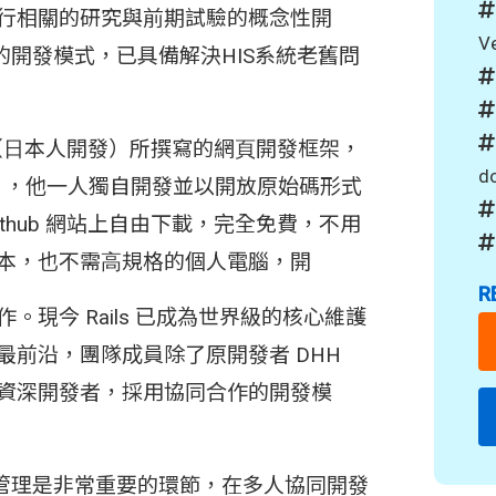
⾏相關的研究與前期試驗的概念性開
V
 的開發模式，已具備解決HIS系統老舊問
程式語⾔（⽇本⼈開發）所撰寫的網⾴開發框架，
do
⼈），他⼀⼈獨⾃開發並以開放原始碼形式
thub 網站上⾃由下載，完全免費，不⽤
本，也不需⾼規格的個⼈電腦，開
R
現今 Rails 已成為世界級的核⼼維護
最前沿，團隊成員除了原開發者 DHH
資深開發者，採⽤協同合作的開發模
始碼管理是非常重要的環節，在多⼈協同開發