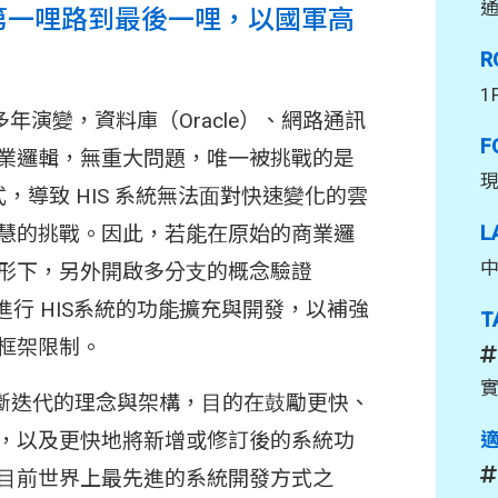
 的第一哩路到最後一哩，以國軍高
R
1
多年演變，資料庫（Oracle）、網路通訊
F
業邏輯，無重⼤問題，唯⼀被挑戰的是
應⽤程式，導致 HIS 系統無法⾯對快速變化的雲
慧的挑戰。因此，若能在原始的商業邏
L
形下，另外開啟多分⽀的概念驗證
進⾏ HIS系統的功能擴充與開發，以補強
T
框架限制。
實
種不斷迭代的理念與架構，⽬的在⿎勵更快、
，以及更快地將新增或修訂後的系統功
⽬前世界上最先進的系統開發⽅式之