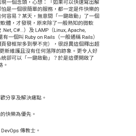
出現一個念頭，心想：「如果可以快速寫出解
哪怕是一個很簡單的服務，都一定是件快樂的
談何容易？某天，無意間「一鍵啟動」了一個
管理軟體，才發現，原來除了一般熟知的微軟
, .Net, C#...）及 LAMP（Linux, Apache,
一個叫 Ruby on Rails（一般通稱 Rails）
網頁發框架多到學不完），很訝異這個釋出超
續在更新維護且沒有任何落隊的跡象。更令人好
系統卻可以「一鍵啟動」？於是這便開啟了
之路。
喜歡分享及解決痛點。
員的快樂為優先。
 & DevOps 傳教士。