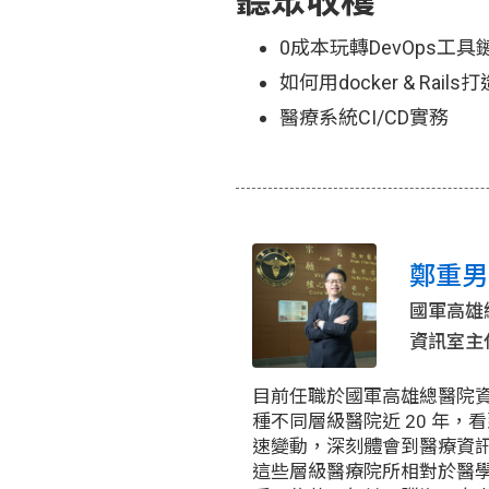
聽眾收穫
0成本玩轉DevOps工具
如何用docker & Rails打
醫療系統CI/CD實務
鄭重男(N
國軍高雄
資訊室主
目前任職於國軍高雄總醫院
種不同層級醫院近 20 年，
速變動，深刻體會到醫療資
這些層級醫療院所相對於醫