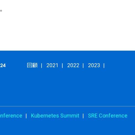
r。
回顧
2021
2022
2023
onference
Kubernetes Summit
SRE Conference