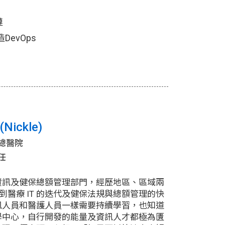
鏈
造DevOps
ickle)
總醫院
任
資訊及健保總額管理部門，經歷地區、區域兩
看到醫療 IT 的迭代及健保法規與總額管理的快
訊人員和醫護人員一樣需要持續學習，也知道
學中心，自行開發的能量及資訊人才都極為匱