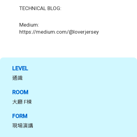
TECHNICAL BLOG:
Medium:
https://medium.com/@loverjersey
LEVEL
通識
ROOM
大廳 F棟
FORM
現場演講