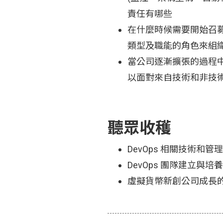
責任有哪些
在什麼時候需要開始召
類型及職能的角色來組
當公司逐漸擴張的過程中
以面對來自技術和非技
聽眾收穫
DevOps 相關技術和
DevOps 團隊建立與
虛擬貨幣新創公司成長