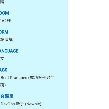
中階
OOM
F A2棟
ORM
現場演講
ANGUAGE
中文
AGS
Best Practices (成功案例最佳
踐)
適合聽眾
DevOps 新手 (Newbie)