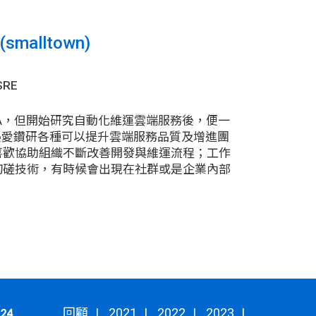
malltown)
SRE
 QA，但開始研究自動化維運雲端服務後，便一
裏，熱愛鑽研各種可以提升雲端服務品質及增進團
喜歡協助組織不斷改善開發與維運流程；工作
切磋技術，有時候會出現在社群或是企業內部
回顧
2021
2022
2023