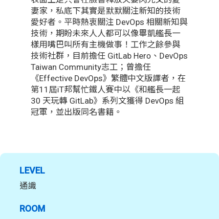
妻家，私底下其實是默默關注新知的技術
愛好者。平時熱衷關注 DevOps 相關新知與
技術，期盼未來人人都可以像畢凱艦長一
樣用嘴巴叫所有主機做事！工作之餘參與
技術社群，目前擔任 GitLab Hero、DevOps
Taiwan Community志工；曾擔任
《Effective DevOps》繁體中文版譯者，在
第11屆iT邦幫忙鐵人賽中以《和艦長一起
30 天玩轉 GitLab》系列文獲得 DevOps 組
冠軍，並出版同名書籍。
LEVEL
通識
ROOM