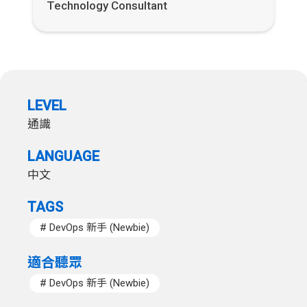
Technology Consultant
LEVEL
通識
LANGUAGE
中文
TAGS
DevOps 新手 (Newbie)
適合聽眾
DevOps 新手 (Newbie)