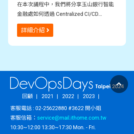
在本次議程中，我們將分享玉山銀行智能
金融處如何透過 Centralized CI/CD
Pipeline 的架構，協助組織內的資料科學
由於缺乏量化指標評估內部開發者的使用
詳細介紹
家及資料工程師以自動化方式交付機器學
情況，維運及優化 CI/CD Pipeline 變得困
習服務。
難。因此，我們嘗試以開發者的資料作為
報告內容包括：
出發點，從組織的版本控制系統中收集相
關數據，透過分析資料來掌握產品現況並
Centralized CI/CD Model 的效益與痛
探索精進項目，藉此優化 CI/CD Pipeline，
點。
提升組織的自動部署效率與穩健性。
探討如何以開發者的資料為基礎，藉
由資料分析找出隱藏的資訊，提升
回顧
2021
2022
2023
聽眾收穫
CI/CD Pipeline 的效率及穩健性。
客服電話 : 02-25622880 #3622 開小姐
介紹如何從不同受眾角度提供觀測指
客服信箱：
service@mail.ithome.com.tw
深入理解資料分析在 CI/CD 優化中的
標，促進管理者、維運人員和開發者
10:30~12:00 13:30~17:30 Mon. - Fri.
關鍵角色：聽眾將學到如何利用資料
之間的有效溝通。