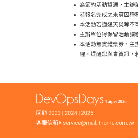
為節約活動資源，主辦
若報名完成之來賓因種
本活動若適逢天災等不
主辦單位得保留活動議
本活動無實體票券，主
醒，提醒您與會資訊，
回顧
2023
|
2024
|
2025
客服信箱
service@mail.ithome.com.tw