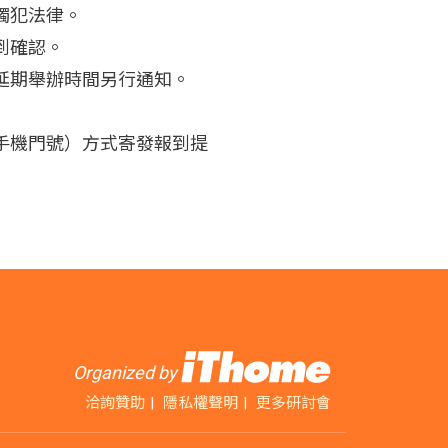
觸犯法律。
到確認。
延期舉辦時間另行通知。
手機門號）方式寄發報到提
Organized by
洽詢贊助
隱私權聲明
更多研討會