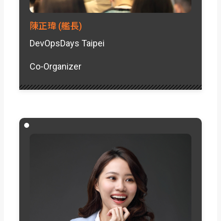
陳正瑋 (艦長)
DevOpsDays Taipei
Co-Organizer