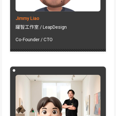
Jimmy Liao
躍智工作室 / LeapDesign
Co-Founder / CTO